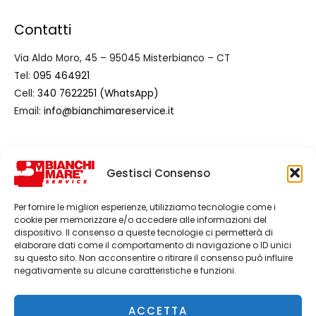
Contatti
Via Aldo Moro, 45 – 95045 Misterbianco – CT
Tel:
095 464921
Cell:
340 7622251 (WhatsApp)
Email:
info@bianchimareservice.it
Regolamenti
Gestisci Consenso
Home
Trattamento dati personali
Per fornire le migliori esperienze, utilizziamo tecnologie come i
cookie per memorizzare e/o accedere alle informazioni del
Contatti
dispositivo. Il consenso a queste tecnologie ci permetterà di
elaborare dati come il comportamento di navigazione o ID unici
su questo sito. Non acconsentire o ritirare il consenso può influire
negativamente su alcune caratteristiche e funzioni.
ACCETTA